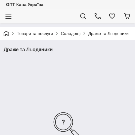
ОПТ Кава Україна
Товари та послуги
Солодощі
Драже та Льодяники
Драже та Льодяники